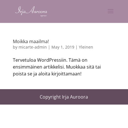
Moikka maailma!
by
micarte-admin
|
May 1, 2019
|
Yleinen
Tervetuloa WordPressiin. Tämä on
ensimmäinen artikkelisi. Muokkaa sitä tai
poista se ja aloita kirjoittamaan!
Copyright Irja Auroora