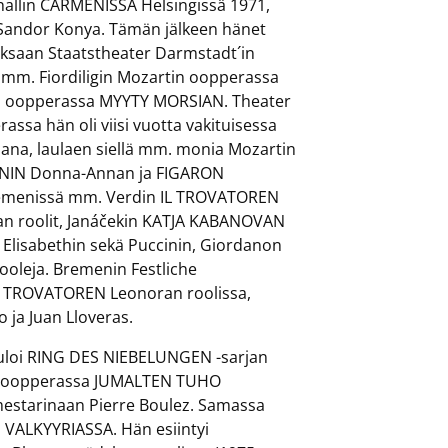
hallin CARMENISSA Helsingissä 1971,
Sandor Konya. Tämän jälkeen hänet
 Saksaan Staatstheater Darmstadt´in
 mm. Fiordiligin Mozartin oopperassa
n oopperassa MYYTY MORSIAN. Theater
ssa hän oli viisi vuotta vakituisessa
jana, laulaen siellä mm. monia Mozartin
ANNIN Donna-Annan ja FIGARON
i Bremenissä mm. Verdin IL TROVATOREN
n roolit, Janáčekin KATJA KABANOVAN
Elisabethin sekä Puccinin, Giordanon
ooleja. Bremenin Festliche
yt TROVATOREN Leonoran roolissa,
 ja Juan Lloveras.
lauloi RING DES NIEBELUNGEN -sarjan
lin oopperassa JUMALTEN TUHO
mestarinaan Pierre Boulez. Samassa
 VALKYYRIASSA. Hän esiintyi