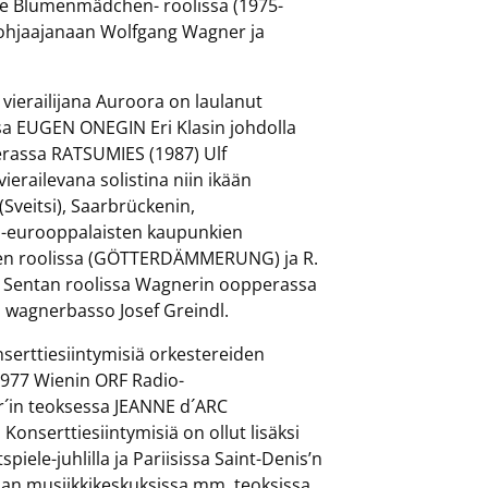
ste Blumenmädchen- roolissa (1975-
 ohjaajanaan Wolfgang Wagner ja
ierailijana Auroora on laulanut
sa EUGEN ONEGIN Eri Klasin johdolla
erassa RATSUMIES (1987) Ulf
ierailevana solistina niin ikään
Sveitsi), Saarbrückenin,
i-eurooppalaisten kaupunkien
nen roolissa (GÖTTERDÄMMERUNG) ja R.
ä Sentan roolissa Wagnerin oopperassa
wagnerbasso Josef Greindl.
nserttiesiintymisiä orkestereiden
 1977 Wienin ORF Radio-
er´in teoksessa JEANNE d´ARC
Konserttiesiintymisiä on ollut lisäksi
iele-juhlilla ja Pariisissa Saint-Denis’n
opan musiikkikeskuksissa mm. teoksissa