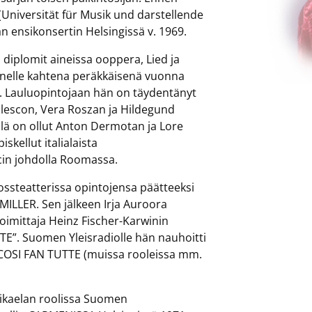
(Universität für Musik und darstellende
n ensikonsertin Helsingissä v. 1969.
 diplomit aineissa ooppera, Lied ja
nelle kahtena peräkkäisenä vuonna
. Lauluopintojaan hän on täydentänyt
ulescon, Vera Roszan ja Hildegund
lä on ollut Anton Dermotan ja Lore
skellut italialaista
cin johdolla Roomassa.
ssteatterissa opintojensa päätteeksi
MILLER. Sen jälkeen Irja Auroora
atoimittaja Heinz Fischer-Karwinin
E”. Suomen Yleisradiolle hän nauhoitti
a COSI FAN TUTTE (muissa rooleissa mm.
Mikaelan roolissa Suomen