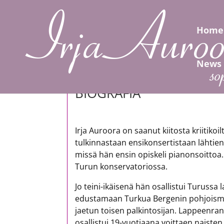
Home
News
BIOGRAFIA
Irja Auroora on saanut kiitosta kriitikoil
tulkinnastaan ensikonsertistaan lähtie
missä hän ensin opiskeli pianonsoittoa.
Turun konservatoriossa.
Jo teini-ikäisenä hän osallistui Turussa 
edustamaan Turkua Bergenin pohjoismais
jaetun toisen palkintosijan. Lappeenran
osallistui 19-vuotiaana voittaen naisten