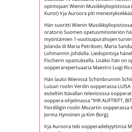
opintojaan Wienin Musiikkiyliopistossa 
Kunst) Irja Auroora piti menestyksekkää
Hän suoritti Wienin Musiikkiyliopistossa
oratorio Suomen opetusministeriön hä
myöntämien 1-vuotisapurahojen turvin
Jolanda di Maria Petriksen, Maria Sand
Lohmannin johdolla. Liedopintoja hänel
Fischerin opastuksella. Lisäksi hän on opi
oopperarepertuaaria Maestro Luigi Ric
Hän lauloi Wienissä Schönbrunnin Schlo
Luisan roolin Verdin oopperassa LUISA 
esiteltiin Itävallan televisiossa oopper
ooppera-ohjelmassa “IHR AUFTRITT, BITT
Fiordiligin roolin Mozartin oopperass
Jorma Hynninen ja Kim Borg).
Irja Auroora teki oopperadebyyttinsä 