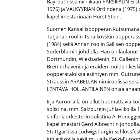
Bayreuthissa niin ikään PARSIFALIN Er
1976) ja VALKYYRIAN Ortlindena (1975)
kapellimestarinaan Horst Stein.
Suomen Kansallisoopperan kutsumana v
Tatjanan roolin Tshaikovskin oopperas
(1984) sekä Annan roolin Sallisen oopp
Söderblomin johdolla. Hän on laulanut v
Dortmundin, Wiesbadenin, St. Gallenin (
Bremerhavenin ja eräiden muiden kesk
oopperataloissa esiintyen mm. Gutru
Straussin ARABELLAN nimiroolissa sek
LENTÄVÄ HOLLANTILAINEN ohjaajanaan 
Irja Aurooralla on ollut huomattavia ko
solistina, mm. Salzburgin Juhlaviikoilla
sinfoniaorkesterin solistina A. Honegg
kapellimestari Gerd Albrechtin johdolla. 
Stuttgartissa Ludwigsburgin Schlossfestsp
juhlaviikoilla sekä muualla Keski-Euro