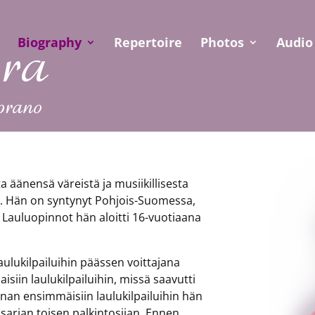
Biography
Repertoire
Photos
Audio
ta äänensä väreistä ja musiikillisesta
n. Hän on syntynyt Pohjois-Suomessa,
 Lauluopinnot hän aloitti 16-vuotiaana
laulukilpailuihin päässen voittajana
iin laulukilpailuihin, missä saavutti
nan ensimmäisiin laulukilpailuihin hän
 sarjan toisen palkintosijan. Ennen