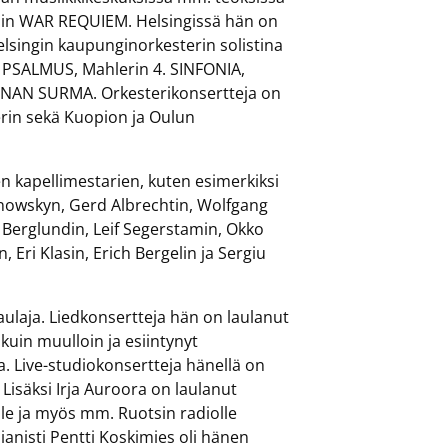
nin WAR REQUIEM. Helsingissä hän on
elsingin kaupunginorkesterin solistina
 PSALMUS, Mahlerin 4. SINFONIA,
INAN SURMA. Orkesterikonsertteja on
rin sekä Kuopion ja Oulun
 kapellimestarien, kuten esimerkiksi
Janowskyn, Gerd Albrechtin, Wolfgang
 Berglundin, Leif Segerstamin, Okko
ri Klasin, Erich Bergelin ja Sergiu
ulaja. Liedkonsertteja hän on laulanut
a kuin muulloin ja esiintynyt
 Live-studiokonsertteja hänellä on
Lisäksi Irja Auroora on laulanut
lle ja myös mm. Ruotsin radiolle
anisti Pentti Koskimies oli hänen