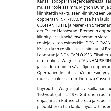
Kansallisoopperan legendaarisessa Jää
muissa rooleissa mm. Mignon Dunn ja 
kiinnitettiin vakituiseen kiinnitykseen
oopperaan 1971-1973, missä hän lauloi
COSI FAN TUTTE ja Marenkan Smetana
der Freien Hansestadt Bremenin ooppera
kiinnityksessä sekä myöhemmin vieraili
rooleja, kuten esimerkiksi DON GIOV
Kreivittären roolit. Lisäksi hän laulo
Leonoran ja DON CARLOKSEN Elisabetta
nimiroolin ja Wagnerin TANNHÄUSERIN 
ja eräiden muiden säveltäjien oopperar
Opernabende -juhlilla hän on esiintyn
muissa rooleissa mm. Fiorenza Cossotto
Bayreuthin Wagner-juhlaviikoilla hän 
100-vuotisjuhlilla 1976 Gutrunen roo
ohjaajanaan Patrice Chéreau ja kapelli
produktiossa hän lauloi myös Ortlinden