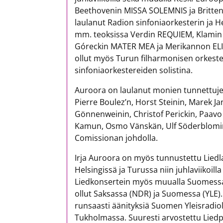
Beethovenin MISSA SOLEMNIS ja Britte
laulanut Radion sinfoniaorkesterin ja H
mm. teoksissa Verdin REQUIEM, Klamin
Góreckin MATER MEA ja Merikannon EL
ollut myös Turun filharmonisen orkeste
sinfoniaorkestereiden solistina.
Auroora on laulanut monien tunnettujen
Pierre Boulez’n, Horst Steinin, Marek 
Gönnenweinin, Christof Perickin, Paavo
Kamun, Osmo Vänskän, Ulf Söderblomin, E
Comissionan johdolla.
Irja Auroora on myös tunnustettu Liedla
Helsingissä ja Turussa niin juhlaviikoill
Liedkonsertein myös muualla Suomessa.
ollut Saksassa (NDR) ja Suomessa (YLE). 
runsaasti äänityksiä Suomen Yleisradio
Tukholmassa. Suuresti arvostettu Liedpi