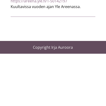
https://areena.yle.fi/1-50142197
Kuultavissa vuoden ajan Yle Areenassa.
Copyright Irja Auroora